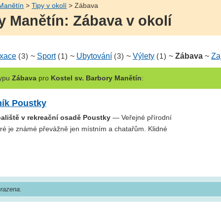
 Manětín
>
Tipy v okolí
> Zábava
y Manětín: Zábava v okolí
xace
(3)
~
Sport
(1)
~
Ubytování
(3)
~
Výlety
(1)
~
Zábava
~
Za
ypu
Zábava
pro
Kostel sv. Barbory Manětín
:
ník Poustky
paliště v rekreační osadě Poustky
— Veřejné přírodní
teré je známé převážně jen místním a chatařům. Klidné
razena.