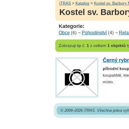
iTRAS
>
Katalog
>
Kostel sv. Barbory
Kostel sv. Barbor
Kategorie:
Obce
(6)
~
Pohostinství
(4)
~
Rela
Zobrazuji
tip č.
1
z celkem
1 objektů
t
Černý ryb
přírodní kou
koupaliště, k
místo.
© 2009–2026 iTRAS. Všechna práva vyh