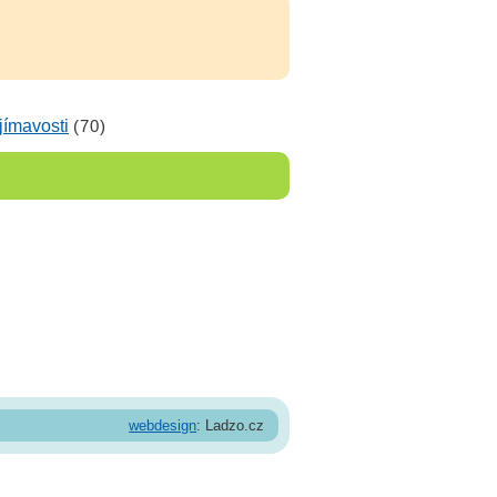
jímavosti
(70)
webdesign
: Ladzo.cz