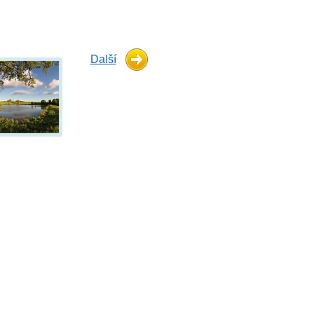
Další