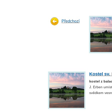
Předchozí
Kostel sv.
kostel z bala
J. Erben umíst
svědkem vesnic