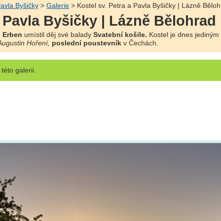
Pavla Byšičky
>
Galerie
> Kostel sv. Petra a Pavla Byšičky | Lázně Bělo
a Pavla Byšičky | Lázně Bělohrad
. Erben
umístil děj své balady
Svatební košile.
Kostel je dnes jediný
Augustin Hoření,
poslední poustevník
v Čechách.
této galerii.