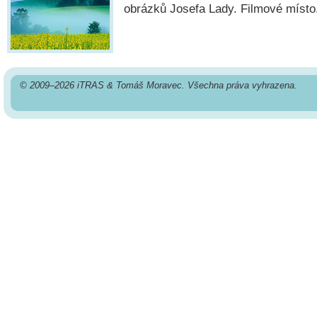
obrázků Josefa Lady. Filmové místo
© 2009–2026 iTRAS & Tomáš Moravec. Všechna práva vyhrazena.