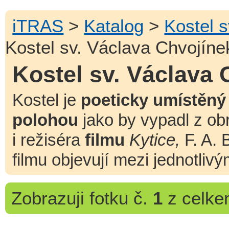
iTRAS
>
Katalog
>
Kostel 
Kostel sv. Václava Chvojíne
Kostel sv. Václava 
Kostel je
poeticky umístěný
polohou
jako by vypadl z ob
i režiséra
filmu
Kytice,
F. A. 
filmu objevují mezi jednotliv
Zobrazuji
fotku č.
1
z celk