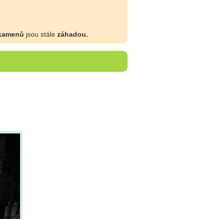
 kamenů
jsou stále
záhadou.