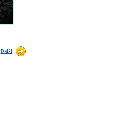
Další