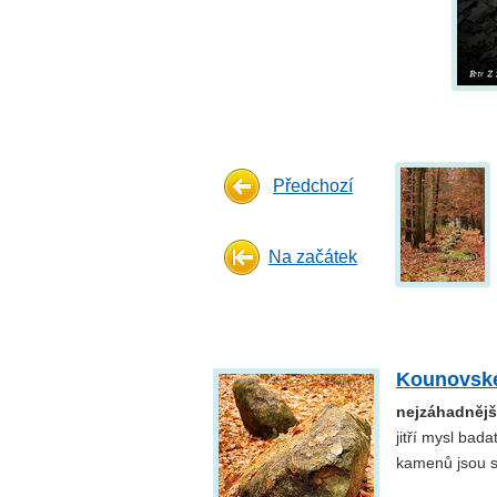
Předchozí
Na začátek
Kounovsk
nejzáhadnějš
jitří mysl bad
kamenů jsou s