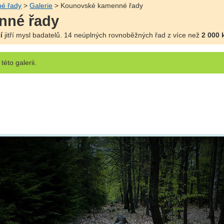
é řady
>
Galerie
> Kounovské kamenné řady
nné řady
í
jitří mysl badatelů. 14 neúplných rovnoběžných řad z více než
2 000
této galerii.