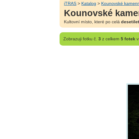
iTRAS
>
Katalog
>
Kounovské kamenn
Kounovské kame
Kultovní místo, které po celá
desetilet
Zobrazuji
fotku č.
3
z celkem
5 fotek
v 