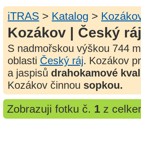
iTRAS
>
Katalog
>
Kozáko
Kozákov | Český rá
S nadmořskou výškou 744 
oblasti
Český ráj
. Kozákov p
a jaspisů
drahokamové kvali
Kozákov činnou
sopkou.
Zobrazuji
fotku č.
1
z celk