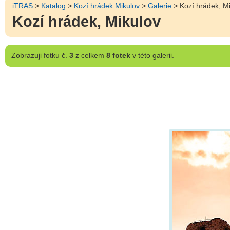
iTRAS
>
Katalog
>
Kozí hrádek Mikulov
>
Galerie
> Kozí hrádek, M
Kozí hrádek, Mikulov
Zobrazuji
fotku č.
3
z celkem
8 fotek
v této galerii.