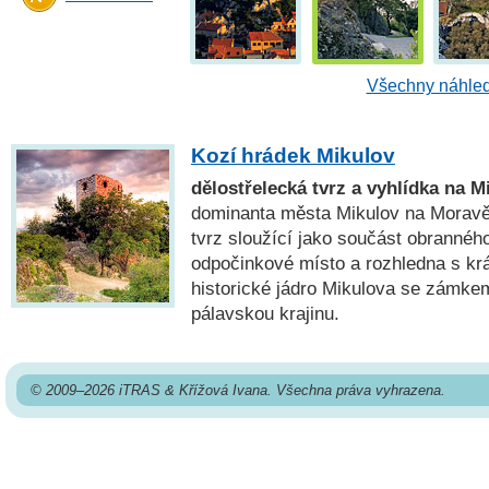
Všechny náhled
Kozí hrádek Mikulov
dělostřelecká tvrz a vyhlídka na M
dominanta města Mikulov na Moravě
tvrz sloužící jako součást obranné
odpočinkové místo a rozhledna s k
historické jádro Mikulova se zámke
pálavskou krajinu.
© 2009–2026 iTRAS & Křížová Ivana. Všechna práva vyhrazena.