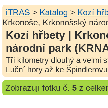
iTRAS
>
Katalog
>
Kozí hř
Krkonoše, Krkonošský náro
Kozí hřbety | Krko
národní park (KRN
Tři kilometry dlouhý a velmi 
Luční hory až ke Špindlerovu
Zobrazuji
fotku č.
5
z celk