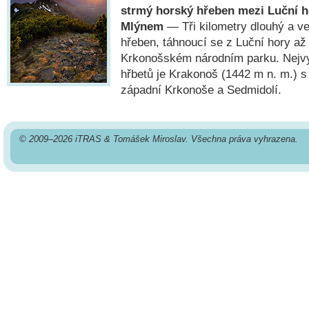
strmý horský hřeben mezi Luční 
Mlýnem
— Tři kilometry dlouhý a v
hřeben, táhnoucí se z Luční hory až
Krkonošském národním parku. Nej
hřbetů je Krakonoš (1442 m n. m.) 
západní Krkonoše a Sedmidolí.
© 2009–2026 iTRAS & Tomášek Miroslav. Všechna práva vyhrazena.