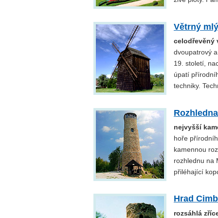
Větrný mlý
celodřevěný v
dvoupatrový a
19. století, n
úpatí přírodní
techniky. Tec
Rozhledna
nejvyšší kam
hoře přírodníh
kamennou rozh
rozhlednu na 
přiléhající ko
Hrad Cimb
rozsáhlá zří