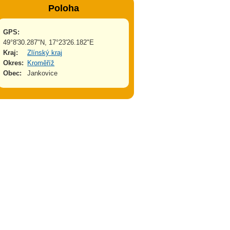
Poloha
GPS:
49°8'30.287"N, 17°23'26.182"E
Kraj:
Zlínský kraj
Okres:
Kroměříž
Obec:
Jankovice