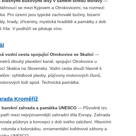
s krásnými bukovými lesy v samém středu Moravy
—
, táhnoucí se mezi Kyjovem a Otrokovicemi, na rozmezí
a. Pro území jsou typické zachovalé bučiny, bizarní
ly, hrady, zříceniny, mystická hradiště a památky z dob
říše. V podhůří se pěstuje víno.
ál
ká vodní cesta spojující Otrokovice se Skalicí
—
etrů dlouhý plavební kanál, spojující Otrokovice u
cí Skalica na Slovensku. Vodní cesta slouží hlavně k
elům: vyhlídkové plavby, půjčovny motorových člunů,
otorových lodí apod. Technická památka.
hrada Kroměříž
ě barokní zahrada a památka UNESCO
— Původně tzv.
 patří mezi nejvýznamnější zahradní díla Evropy. Zahrada
hovala půdorys a koncepci z dob svého založení. Hlavními
e rotunda s kolonádou, ornamentální květinové záhony a
amátka UNESCO.