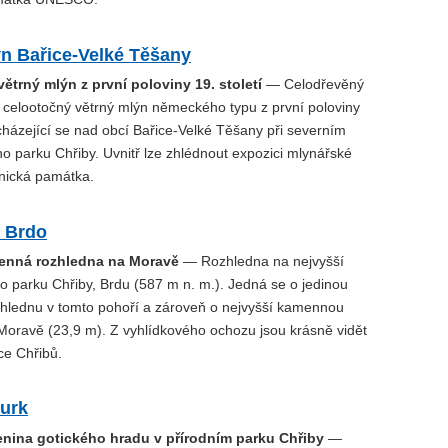
n Bařice-Velké Těšany
ětrný mlýn z první poloviny 19. století
— Celodřevěný
 celootočný větrný mlýn německého typu z první poloviny
acházející se nad obcí Bařice-Velké Těšany při severním
ho parku Chřiby. Uvnitř lze zhlédnout expozici mlynářské
hnická památka.
 Brdo
enná rozhledna na Moravě
— Rozhledna na nejvyšší
o parku Chřiby, Brdu (587 m n. m.). Jedná se o jedinou
lednu v tomto pohoří a zároveň o nejvyšší kamennou
Moravě (23,9 m). Z vyhlídkového ochozu jsou krásně vidět
pce Chřibů.
urk
cenina gotického hradu v přírodním parku Chřiby
—