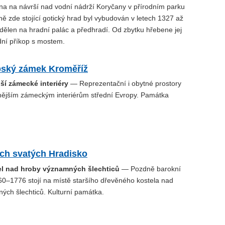
ina na návrší nad vodní nádrží Koryčany v přírodním parku
ě zde stojící gotický hrad byl vybudován v letech 1327 až
dělen na hradní palác a předhradí. Od zbytku hřebene jej
dní příkop s mostem.
pský zámek Kroměříž
ší zámecké interiéry
— Reprezentační i obytné prostory
nnějším zámeckým interiérům střední Evropy. Památka
ech svatých Hradisko
el nad hroby významných šlechticů
— Pozdně barokní
760–1776 stojí na místě staršího dřevěného kostela nad
ých šlechticů. Kulturní památka.