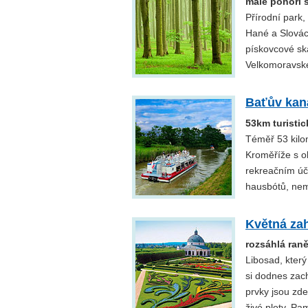
malé pohoří 
Přírodní park
Hané a Slováck
pískovcové ská
Velkomoravské 
Baťův kan
53km turistic
Téměř 53 kilom
Kroměříže s ob
rekreačním úč
hausbótů, nem
Květná za
rozsáhlá ran
Libosad, který
si dodnes zac
prvky jsou zd
živé ploty. P