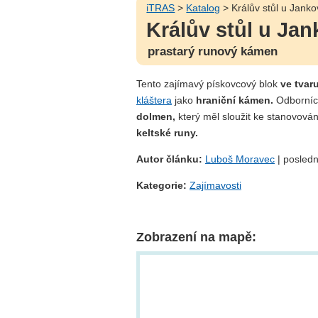
iTRAS
>
Katalog
> Králův stůl u Janko
Králův stůl u Jan
prastarý runový kámen
Tento zajímavý pískovcový blok
ve tvar
kláštera
jako
hraniční kámen.
Odborníci
dolmen,
který měl sloužit ke stanovován
keltské runy.
Autor článku:
Luboš Moravec
| posledn
Kategorie:
Zajímavosti
Zobrazení na mapě: