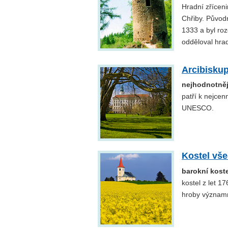
Hradní zřícen
Chřiby. Původn
1333 a byl roz
odděloval hra
Arcibisku
nejhodnotněj
patří k nejce
UNESCO.
Kostel vš
barokní kost
kostel z let 1
hroby významn