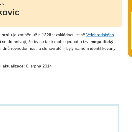
vic
kovic
u stolu
je zmíněn už r.
1228
v zakládací listině
Velehradského
 se domnívají, že by se také mohlo jednat o tzv.
megalitický
í dnů rovnodennosti a slunovratů – byly na něm identifikovány
í aktualizace: 6. srpna 2014