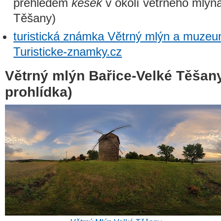
přehledem
kešek
v okolí větrného mlýn
Těšany)
turistická známka Větrný mlýn a muze
Turisticke-znamky.cz
Větrný mlýn Bařice-Velké Těšany 
prohlídka)