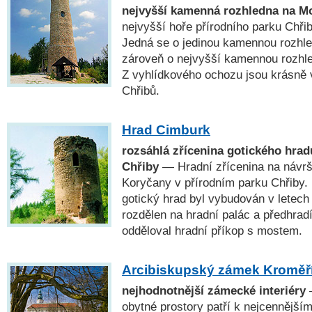
nejvyšší kamenná rozhledna na M
nejvyšší hoře přírodního parku Chřib
Jedná se o jedinou kamennou rozhle
zároveň o nejvyšší kamennou rozhl
Z vyhlídkového ochozu jsou krásně v
Chřibů.
Hrad Cimburk
rozsáhlá zřícenina gotického hrad
Chřiby
— Hradní zřícenina na návrš
Koryčany v přírodním parku Chřiby. 
gotický hrad byl vybudován v letech
rozdělen na hradní palác a předhrad
odděloval hradní příkop s mostem.
Arcibiskupský zámek Kroměř
nejhodnotnější zámecké interiéry
—
obytné prostory patří k nejcennějš