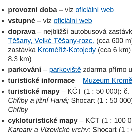
provozní doba
– viz
oficiální web
vstupné
– viz
oficiální web
doprava
– nejbližší autobusová zastáv
Těšany, Velké Těšany-rozc.
(cca 600 m),
zastávka
Kroměříž-Kotojedy
(cca 6 km)
8,3 km)
parkování
–
parkoviště
zdarma přímo u
turistické informace
–
Muzeum Kromě
turistické mapy
– KČT (1 : 50 000): č
Chřiby a jižní Haná;
Shocart (1 : 50 000
Chřiby
cykloturistické mapy
– KČT (1 : 100 0
Karpaty a Vizovické vrchy;
Shocart (1 :