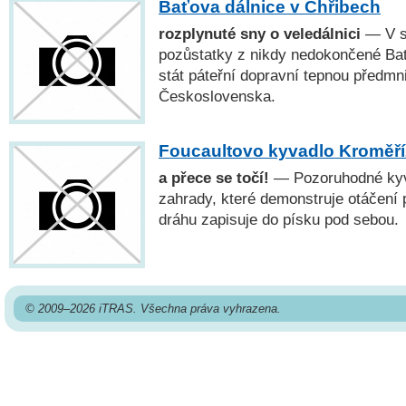
Baťova dálnice v Chřibech
rozplynuté sny o veledálnici
— V se
pozůstatky z nikdy nedokončené Bať
stát páteřní dopravní tepnou předm
Československa.
Foucaultovo kyvadlo Kroměří
a přece se točí!
— Pozoruhodné kyv
zahrady, které demonstruje otáčení 
dráhu zapisuje do písku pod sebou.
© 2009–2026 iTRAS. Všechna práva vyhrazena.