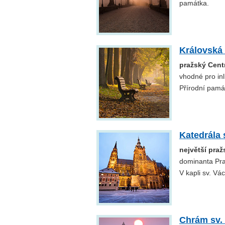
památka.
Královská
pražský Centr
vhodné pro inli
Přírodní pamá
Katedrála 
největší pra
dominanta Pra
V kapli sv. Vá
Chrám sv.