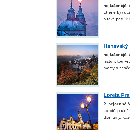
nejkrásnější
Straně bývá č
a také patří 
Hanavský 
nejkrásnější
historickou Pr
mosty a nesče
Loreta Pr
2. nejcenněj
Loretě je ulo
diamanty. Kaž