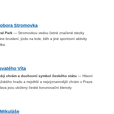
 obora Stromovka
al Park
— Stromovkou vedou četné značené stezky
ne bruslení, jízdu na kole, běh a jiné sportovní aktivity.
tka.
svatého Víta
žský chrám a duchovní symbol českého státu
— Hlavní
žského hradu a největší a nejvýznamnější chrám v Praze.
clava jsou uloženy české korunovační klenoty.
 Mikuláše