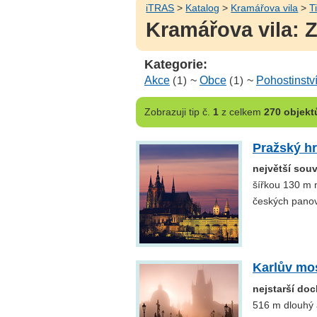
iTRAS
>
Katalog
>
Kramářova vila
>
T
Kramářova vila: Z
Kategorie:
Akce
(1)
~
Obce
(1)
~
Pohostinstv
Zobrazuji
tip č.
1
z celkem
270 objekt
Pražský h
největší sou
šířkou 130 m n
českých pano
Karlův mo
nejstarší do
516 m dlouhý 