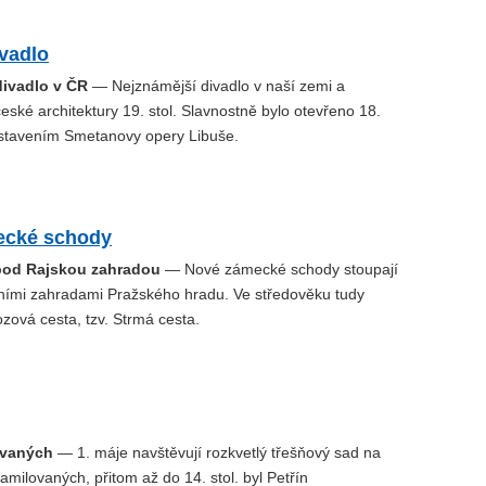
vadlo
divadlo v ČR
— Nejznámější divadlo v naší zemi a
české architektury 19. stol. Slavnostně bylo otevřeno 18.
stavením Smetanovy opery Libuše.
ecké schody
pod Rajskou zahradou
— Nové zámecké schody stoupají
žními zahradami Pražského hradu. Ve středověku tudy
ozová cesta, tzv. Strmá cesta.
ovaných
— 1. máje navštěvují rozkvetlý třešňový sad na
amilovaných, přitom až do 14. stol. byl Petřín