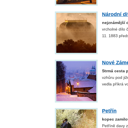
Národní di
nejznámější 
vrcholné dílo 
11. 1883 před
Nové Zám
Strmá cesta 
vzhůru pod ji
vedla příkrá v
Petřín
kopec zamil
Petříně davy z