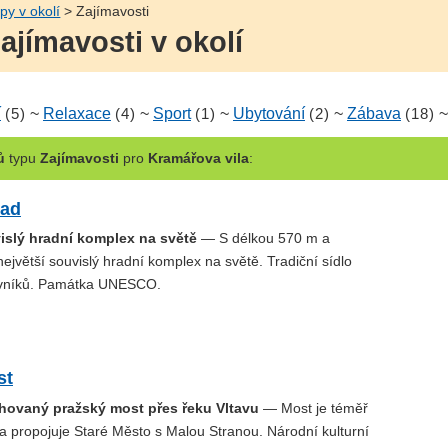
ipy v okolí
> Zajímavosti
ajímavosti v okolí
í
(5)
~
Relaxace
(4)
~
Sport
(1)
~
Ubytování
(2)
~
Zábava
(18)
ů
typu
Zajímavosti
pro
Kramářova vila
:
rad
vislý hradní komplex na světě
— S délkou 570 m a
ejvětší souvislý hradní komplex na světě. Tradiční sídlo
vníků. Památka UNESCO.
st
chovaný pražský most přes řeku Vltavu
— Most je téměř
a propojuje Staré Město s Malou Stranou. Národní kulturní