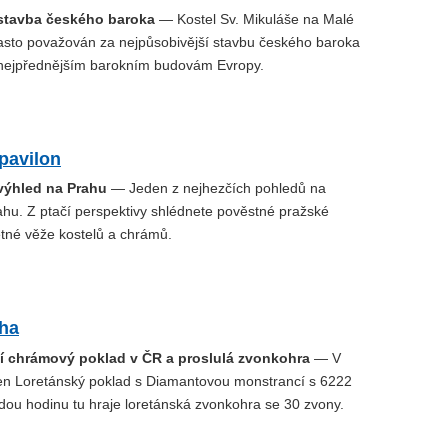
 stavba českého baroka
— Kostel Sv. Mikuláše na Malé
asto považován za nejpůsobivější stavbu českého baroka
k nejpřednějším barokním budovám Evropy.
pavilon
 výhled na Prahu
— Jeden z nejhezčích pohledů na
ahu. Z ptačí perspektivy shlédnete pověstné pražské
tné věže kostelů a chrámů.
aha
ší chrámový poklad v ČR a proslulá zvonkohra
— V
žen Loretánský poklad s Diamantovou monstrancí s 6222
dou hodinu tu hraje loretánská zvonkohra se 30 zvony.