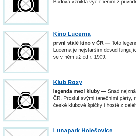
Budova vznikla vyčleněním z původn
Kino Lucerna
první stálé kino v ČR
— Toto legend
Lucerna je nejstarším dosud funguj
se v něm už od r. 1909.
Klub Roxy
legenda mezi kluby
— Snad nejznám
ČR. Proslul svými tanečními párty, 
české klubové špičky i hosté z celé
Lunapark Holešovice