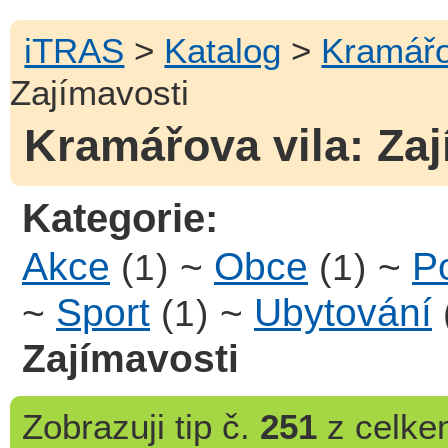
iTRAS
>
Katalog
>
Kramářo
Zajímavosti
Kramářova vila: Zaj
Kategorie:
Akce
~
Obce
~
Po
(1)
(1)
~
Sport
~
Ubytování
(1)
Zajímavosti
Zobrazuji
tip č.
251
z celk