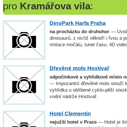
pro
Kramářova vila
:
DinoPark Harfa Praha
na procházku do druhohor
— Uvidí
dinosaurů, z nichž někteří i řvou a 
imitace močálu, tunel času, 4D vid
Dřevěné molo Hostivař
odpočinkové a vyhlídkové místo n
— Impozantní dřevěné molo slouží k
vyhlídka u oblíbené cyklo-pěší stez
vodní nádrže Hostivař.
Hotel Clementin
nejužší hotel v Praze
— Hotel je ši