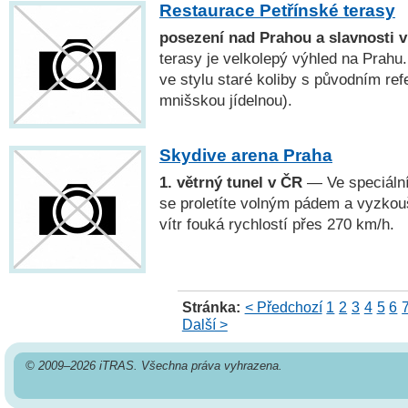
Restaurace Petřínské terasy
posezení nad Prahou a slavnosti v
terasy je velkolepý výhled na Prahu.
ve stylu staré koliby s původním re
mnišskou jídelnou).
Skydive arena Praha
1. větrný tunel v ČR
— Ve speciální
se proletíte volným pádem a vyzkouší
vítr fouká rychlostí přes 270 km/h.
Stránka:
< Předchozí
1
2
3
4
5
6
Další >
© 2009–2026 iTRAS. Všechna práva vyhrazena.