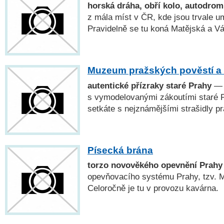
horská dráha, obří kolo, autodro
z mála míst v ČR, kde jsou trvale u
Pravidelně se tu koná Matějská a V
Muzeum pražských pověstí a 
autentické přízraky staré Prahy
— P
s vymodelovanými zákoutími staré Pr
setkáte s nejznámějšími strašidly p
Písecká brána
torzo novověkého opevnění Prahy
opevňovacího systému Prahy, tzv. M
Celoročně je tu v provozu kavárna.