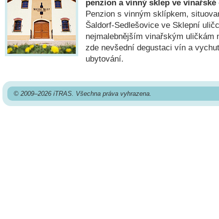
penzion a vinný sklep ve vinařské
Penzion s vinným sklípkem, situova
Šaldorf-Sedlešovice ve Sklepní uličc
nejmalebnějším vinařským uličkám 
zde nevšední degustaci vín a vychut
ubytování.
© 2009–2026 iTRAS. Všechna práva vyhrazena.