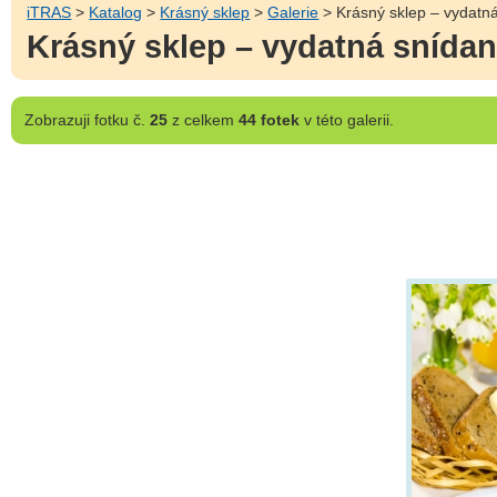
iTRAS
>
Katalog
>
Krásný sklep
>
Galerie
> Krásný sklep – vydatná
Krásný sklep – vydatná snídaně
Zobrazuji
fotku č.
25
z celkem
44 fotek
v této galerii.