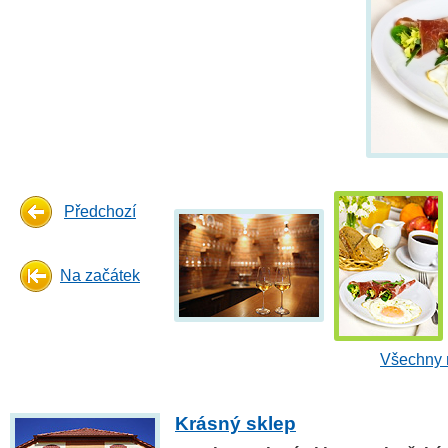
Předchozí
Na začátek
Všechny 
Krásný sklep