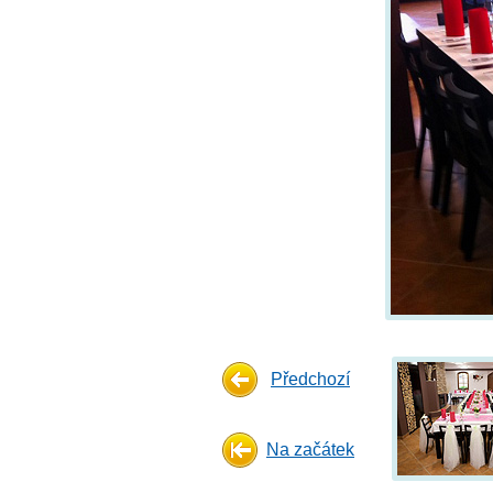
Předchozí
Na začátek