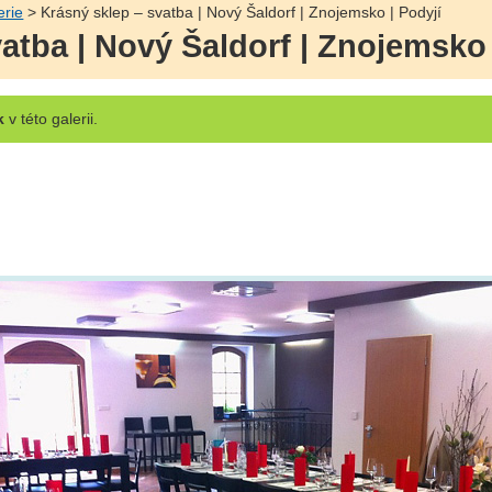
erie
> Krásný sklep – svatba | Nový Šaldorf | Znojemsko | Podyjí
atba | Nový Šaldorf | Znojemsko 
k
v této galerii.