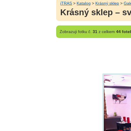
iTRAS
>
Katalog
>
Krásný sklep
>
Gal
Krásný sklep – sv
Zobrazuji
fotku č.
31
z celkem
44 fote