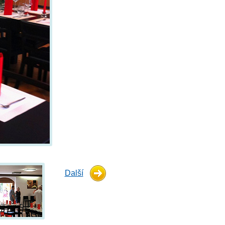
Další