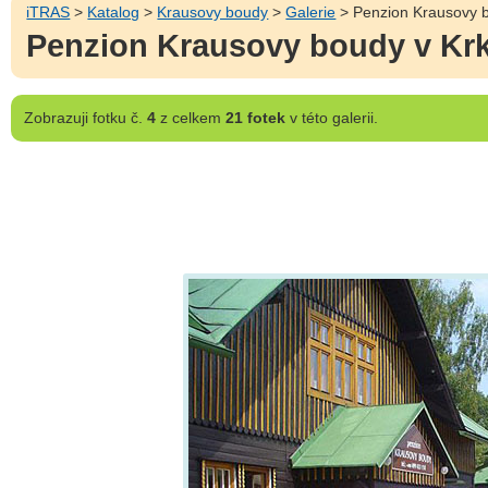
iTRAS
>
Katalog
>
Krausovy boudy
>
Galerie
> Penzion Krausovy b
Penzion Krausovy boudy v Krk
Zobrazuji
fotku č.
4
z celkem
21 fotek
v této galerii.