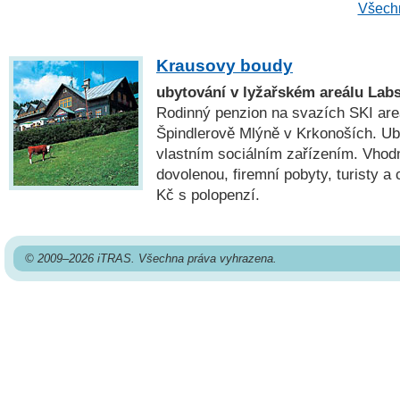
Všechn
Krausovy boudy
ubytování v lyžařském areálu Lab
Rodinný penzion na svazích SKI are
Špindlerově Mlýně v Krkonoších. Ub
vlastním sociálním zařízením. Vhod
dovolenou, firemní pobyty, turisty a
Kč s polopenzí.
© 2009–2026 iTRAS. Všechna práva vyhrazena.