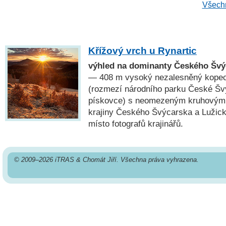
Všechn
Křížový vrch u Rynartic
výhled na dominanty Českého Švý
— 408 m vysoký nezalesněný kopec 
(rozmezí národního parku České Š
pískovce) s neomezeným kruhovým 
krajiny Českého Švýcarska a Lužick
místo fotografů krajinářů.
© 2009–2026 iTRAS & Chomát Jiří. Všechna práva vyhrazena.