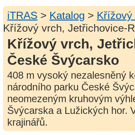
iTRAS
>
Katalog
>
Křížový 
Křížový vrch, Jetřichovice-
Křížový vrch, Jetři
České Švýcarsko
408 m vysoký nezalesněný ko
národního parku České Švýc
neomezeným kruhovým výhle
Švýcarska a Lužických hor. V
krajinářů.