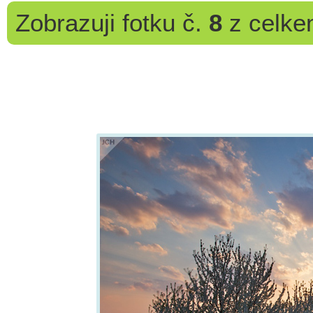
Zobrazuji
fotku č.
8
z celk