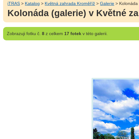
iTRAS
>
Katalog
>
Květná zahrada Kroměříž
>
Galerie
> Kolonáda 
Kolonáda (galerie) v Květné z
Zobrazuji
fotku č.
8
z celkem
17 fotek
v této galerii.