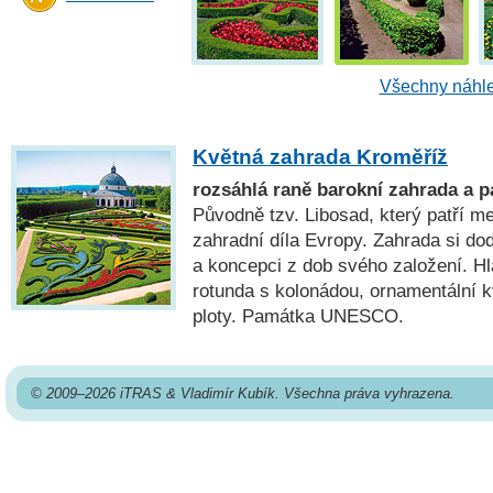
Všechny náhle
Květná zahrada Kroměříž
rozsáhlá raně barokní zahrada a
Původně tzv. Libosad, který patří m
zahradní díla Evropy. Zahrada si d
a koncepci z dob svého založení. Hl
rotunda s kolonádou, ornamentální k
ploty. Památka UNESCO.
© 2009–2026 iTRAS & Vladimír Kubík. Všechna práva vyhrazena.