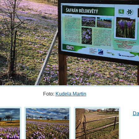
Foto:
Kudela Martin
Da