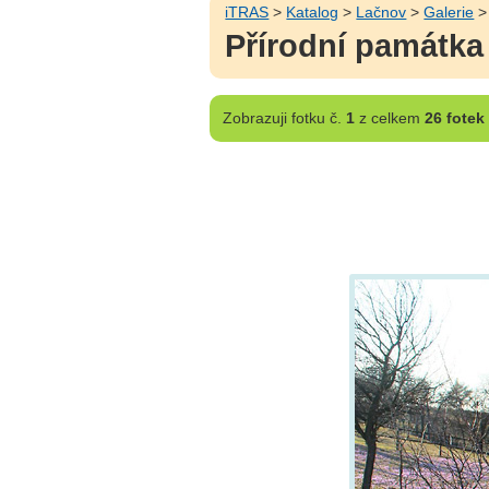
iTRAS
>
Katalog
>
Lačnov
>
Galerie
>
Přírodní památka
Zobrazuji
fotku č.
1
z celkem
26 fotek