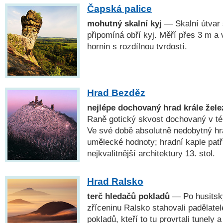
Čapská palice
mohutný skalní kyj
— Skalní útvar
připomíná obří kyj. Měří přes 3 m a
hornin s rozdílnou tvrdostí.
Hrad Bezděz
nejlépe dochovaný hrad krále žele
Raně gotický skvost dochovaný v 
Ve své době absolutně nedobytný hr
umělecké hodnoty; hradní kaple pat
nejkvalitnější architektury 13. stol.
Hrad Ralsko
terč hledačů pokladů
— Po husitsk
zříceninu Ralsko stahovali padělatelé
pokladů, kteří to tu provrtali tunely 