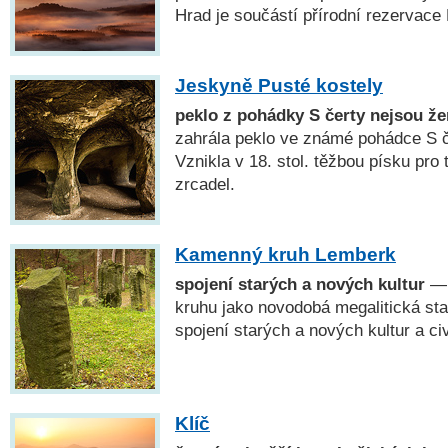
Hrad je součástí přírodní rezervace
Jeskyně Pusté kostely
peklo z pohádky S čerty nejsou že
zahrála peklo ve známé pohádce S č
Vznikla v 18. stol. těžbou písku pro
zrcadel.
Kamenný kruh Lemberk
spojení starých a nových kultur
— 
kruhu jako novodobá megalitická st
spojení starých a nových kultur a civ
Klíč