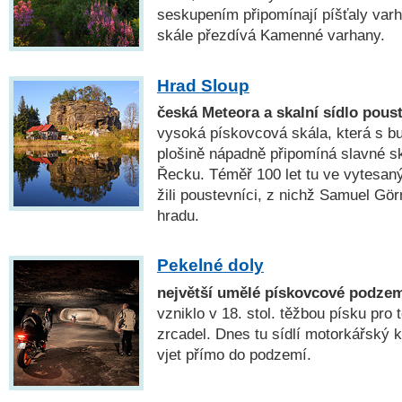
seskupením připomínají píšťaly varh
skále přezdívá Kamenné varhany.
Hrad Sloup
česká Meteora a skalní sídlo pous
vysoká pískovcová skála, která s b
plošině nápadně připomíná slavné sk
Řecku. Téměř 100 let tu ve vytesan
žili poustevníci, z nichž Samuel Gö
hradu.
Pekelné doly
největší umělé pískovcové podze
vzniklo v 18. stol. těžbou písku pro 
zrcadel. Dnes tu sídlí motorkářský
vjet přímo do podzemí.