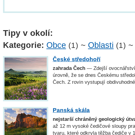
Tipy v okolí:
Kategorie:
Obce
~
Oblasti
(1)
(1)
České středohoří
zahrada Čech
— Zdejší ovocnářství
úrovně, že se dnes Českému středo
Čech. Z rovin vystupují obdivuhodné
Panská skála
nejstarší chráněný geologický útv
až 12 m vysoké čedičové sloupy pr
tvaru, které odkryla těžba čediče v 1