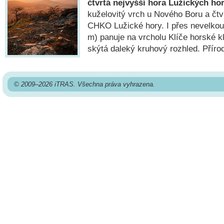
čtvrtá nejvyšší hora Lužických ho
kuželovitý vrch u Nového Boru a čtv
CHKO Lužické hory. I přes nevelko
m) panuje na vrcholu Klíče horské k
skýtá daleký kruhový rozhled. Příro
© 2009–2026 iTRAS. Všechna práva vyhrazena.