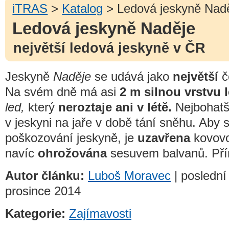
iTRAS
>
Katalog
> Ledová jeskyně Nad
Ledová jeskyně Naděje
největší ledová jeskyně v ČR
Jeskyně
Naděje
se udává jako
největší
č
Na svém dně má asi
2 m silnou vrstvu 
led,
který
neroztaje ani v létě.
Nejbohat
v jeskyni na jaře v době tání sněhu. Aby 
poškozování jeskyně, je
uzavřena
kovovou
navíc
ohrožována
sesuvem balvanů. Pří
Autor článku:
Luboš Moravec
| poslední 
prosince 2014
Kategorie:
Zajímavosti