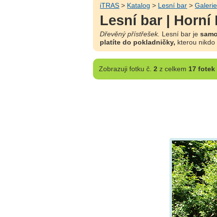
iTRAS
>
Katalog
>
Lesní bar
>
Galeri
Lesní bar | Horní
Dřevěný přístřešek.
Lesní bar je
samo
platíte do pokladničky,
kterou nikdo n
Zobrazuji
fotku č.
2
z celkem
17 fotek