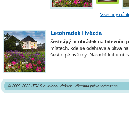
Všechny náhle
Letohrádek Hvězda
šesticípý letohrádek na bitevním p
místech, kde se odehrávala bitva na
šesticípé hvězdy. Národní kulturní 
© 2009–2026 iTRAS & Michal Vitásek. Všechna práva vyhrazena.