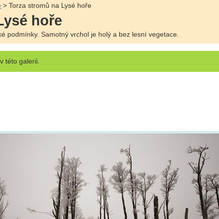
e
> Torza stromů na Lysé hoře
Lysé hoře
ké podmínky. Samotný vrchol je holý a bez lesní vegetace.
v této galerii.