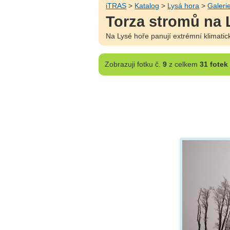
iTRAS
>
Katalog
>
Lysá hora
>
Galeri
Torza stromů na 
Na Lysé hoře panují extrémní klimatic
Zobrazuji
fotku č.
9
z celkem
31 fotek