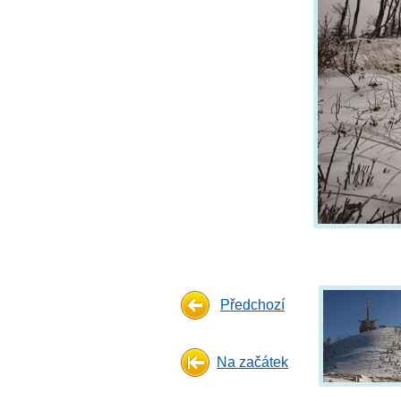
Předchozí
Na začátek