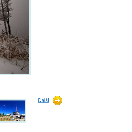
Další