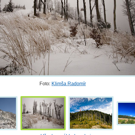
Foto:
Klimša Radomír