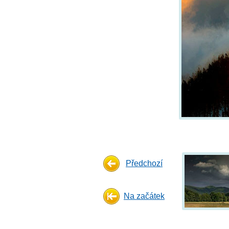
Předchozí
Na začátek