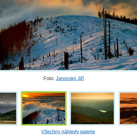
Foto:
Janovský Jiří
Všechny náhledy galerie