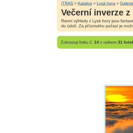
iTRAS
>
Katalog
>
Lysá hora
>
Galeri
Večerní inverze 
Ranní výhledy z Lysé hory jsou fanta
do údolí. Za příznivého počasí je mo
Zobrazuji
fotku č.
14
z celkem
31 fote