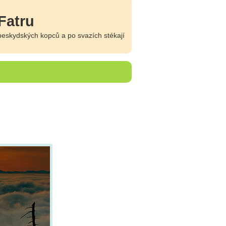
Fatru
beskydských kopců a po svazích stékají