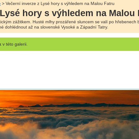
e
> Večerní inverze z Lysé hory s výhledem na Malou Fatru
z Lysé hory s výhledem na Malou 
stickým zážitkem. Husté mlhy prozářené sluncem se valí po hřebenech 
žné dohlédnout až na slovenské Vysoké a Západní Tatry.
k
v této galerii.