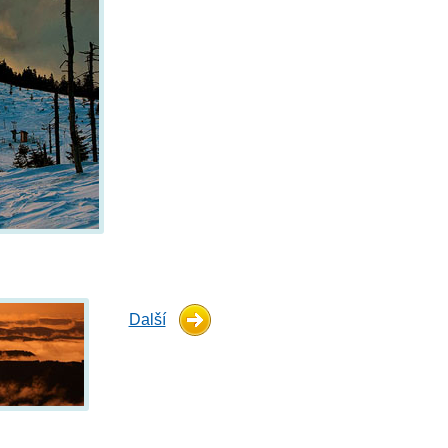
Další