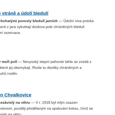
stráně a údolí bledulí
 bohatými porosty bledulí jarních
— Údolní niva potoka
eré z jara vykvétají doslova pole chráněných bledulí
dní rezervace.
 moři polí
— Nevysoký stepní pahorek táhle se zvedá z
, které jej obemykají. Roste tu desítky chráněných a
hů rostlin.
ýn Chvalkovice
ezávislý na větru
— V r. 1918 byl mlýn osazen
torem, později předělaným na spalování koksu, čímž se
vislý na větru.