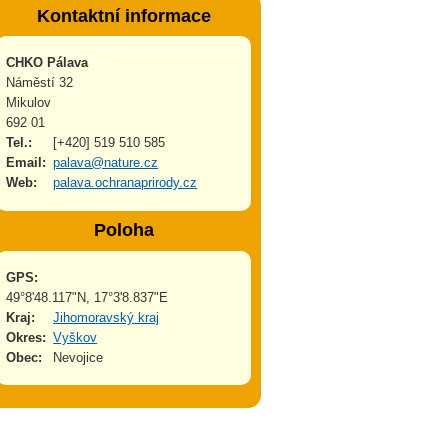
Kontaktní informace
CHKO Pálava
Náměstí 32
Mikulov
692 01
Tel.:
[+420] 519 510 585
Email:
palava@nature.cz
Web:
palava.ochranaprirody.cz
Poloha
GPS:
49°8'48.117"N, 17°3'8.837"E
Kraj:
Jihomoravský kraj
Okres:
Vyškov
Obec:
Nevojice