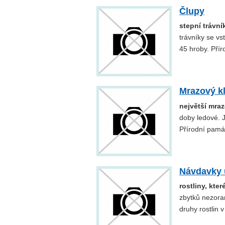
Člupy
stepní trávní
trávníky se vs
45 hroby. Pří
Mrazový kl
největší mraz
doby ledové. J
Přírodní pamá
Návdavky
rostliny, kte
zbytků nezora
druhy rostlin 