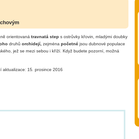
nachovým
ižně orientovaná
travnatá step
s ostrůvky křovin, mladými doubky
oho
druhů
orchidejí,
zejména
početné
jsou dubnové populace
kého, jež se mezi sebou i kříží. Když budete pozorní, možná
í aktualizace: 15. prosince 2016