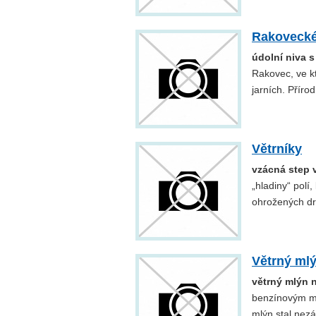
Rakovecké 
údolní niva s
Rakovec, ve kt
jarních. Příro
Větrníky
vzácná step v
„hladiny“ polí
ohrožených dru
Větrný ml
větrný mlýn n
benzínovým mo
mlýn stal nezá