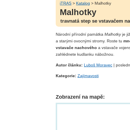
iTRAS
>
Katalog
> Malhotky
Malhotky
travnatá step se vstavačem 
Národní přírodní památka
Malhotky
je j
a starými ovocnými stromy. Roste tu
mn
vstavače nachového
a vstavače vojens
zahlédnete kudlanku nábožnou.
Autor článku:
Luboš Moravec
| posledn
Kategorie:
Zajímavosti
Zobrazení na mapě: