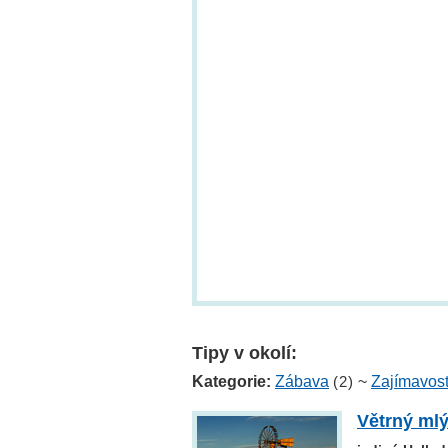
Tipy v okolí:
Kategorie:
Zábava
(2)
~
Zajímavost
Větrný ml