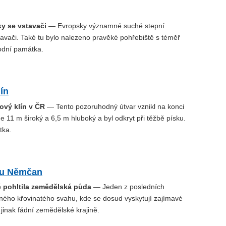
ky se vstavači
— Evropsky významné suché stepní
tavači. Také tu bylo nalezeno pravěké pohřebiště s téměř
rodní památka.
ín
ový klín v ČR
— Tento pozoruhodný útvar vznikl na konci
e 11 m široký a 6,5 m hluboký a byl odkryt při těžbě písku.
tka.
 u Němčan
ré pohltila zemědělská půda
— Jeden z posledních
ného křovinatého svahu, kde se dosud vyskytují zajímavé
v jinak fádní zemědělské krajině.