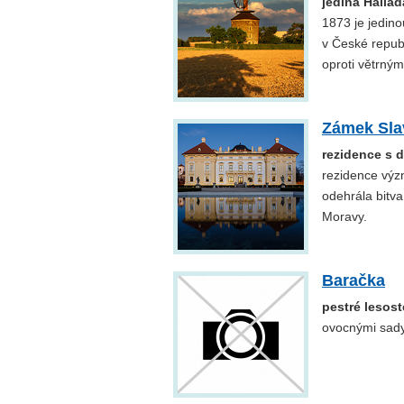
jediná Halla
1873 je jedin
v České repub
oproti větrný
Zámek Sla
rezidence s d
rezidence význ
odehrála bitva
Moravy.
Baračka
pestré lesost
ovocnými sady 