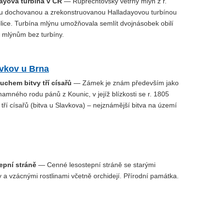
dayova turbína v ČR
— Ruprechtovský větrný mlýn z r.
ou dochovanou a zrekonstruovanou Halladayovou turbínou
lice. Turbína mlýnu umožňovala semlít dvojnásobek obilí
m mlýnům bez turbíny.
vkov u Brna
uchem bitvy tří císařů
— Zámek je znám především jako
amného rodu pánů z Kounic, v jejíž blízkosti se r. 1805
 tří císařů (bitva u Slavkova) – nejznámější bitva na území
epní stráně
— Cenné lesostepní stráně se starými
a vzácnými rostlinami včetně orchidejí. Přírodní památka.