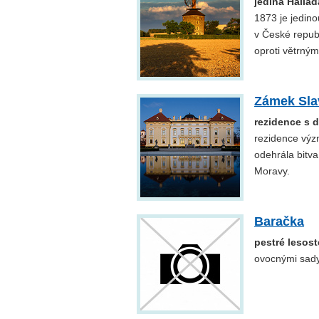
jediná Halla
1873 je jedin
v České repub
oproti větrný
Zámek Sla
rezidence s d
rezidence význ
odehrála bitva
Moravy.
Baračka
pestré lesost
ovocnými sady 