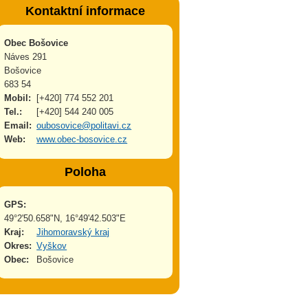
Kontaktní informace
Obec Bošovice
Náves 291
Bošovice
683 54
Mobil:
[+420] 774 552 201
Tel.:
[+420] 544 240 005
Email:
oubosovice@politavi.cz
Web:
www.obec-bosovice.cz
Poloha
GPS:
49°2'50.658"N, 16°49'42.503"E
Kraj:
Jihomoravský kraj
Okres:
Vyškov
Obec:
Bošovice