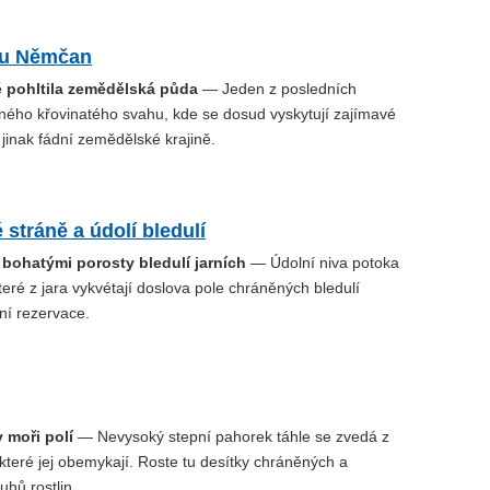
 u Němčan
ré pohltila zemědělská půda
— Jeden z posledních
ného křovinatého svahu, kde se dosud vyskytují zajímavé
v jinak fádní zemědělské krajině.
stráně a údolí bledulí
 bohatými porosty bledulí jarních
— Údolní niva potoka
eré z jara vykvétají doslova pole chráněných bledulí
dní rezervace.
 moři polí
— Nevysoký stepní pahorek táhle se zvedá z
, které jej obemykají. Roste tu desítky chráněných a
hů rostlin.