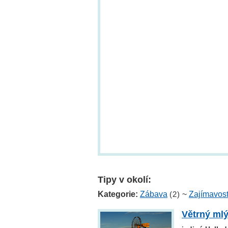
Tipy v okolí:
Kategorie:
Zábava
(2)
~
Zajímavost
Větrný ml