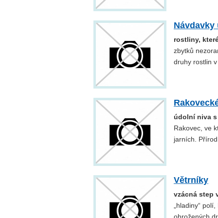
Návdavky
rostliny, kte
zbytků nezora
druhy rostlin 
Rakovecké 
údolní niva s
Rakovec, ve kt
jarních. Příro
Větrníky
vzácná step v
„hladiny“ polí
ohrožených dru