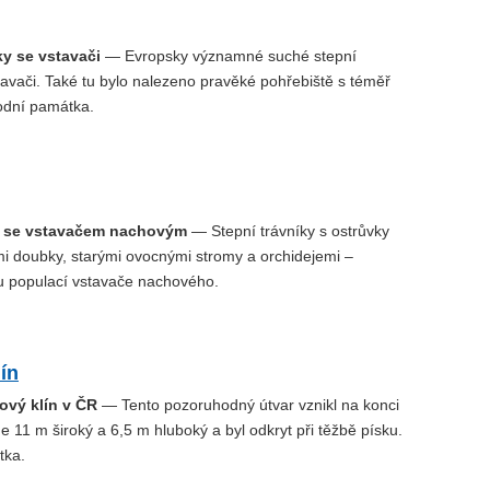
ky se vstavači
— Evropsky významné suché stepní
tavači. Také tu bylo nalezeno pravěké pohřebiště s téměř
rodní památka.
p se vstavačem nachovým
— Stepní trávníky s ostrůvky
mi doubky, starými ovocnými stromy a orchidejemi –
u populací vstavače nachového.
ín
ový klín v ČR
— Tento pozoruhodný útvar vznikl na konci
e 11 m široký a 6,5 m hluboký a byl odkryt při těžbě písku.
tka.