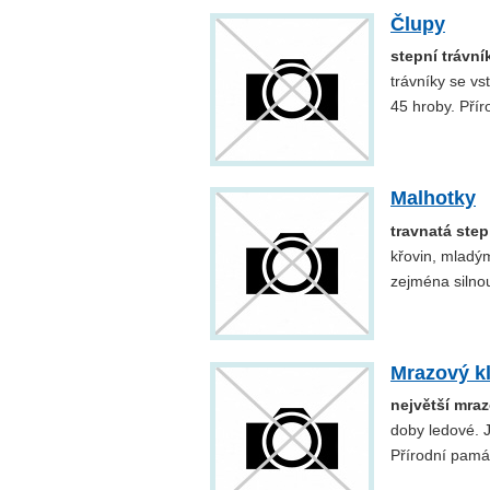
Člupy
stepní trávní
trávníky se vs
45 hroby. Pří
Malhotky
travnatá ste
křovin, mladý
zejména silno
Mrazový kl
největší mraz
doby ledové. J
Přírodní pamá