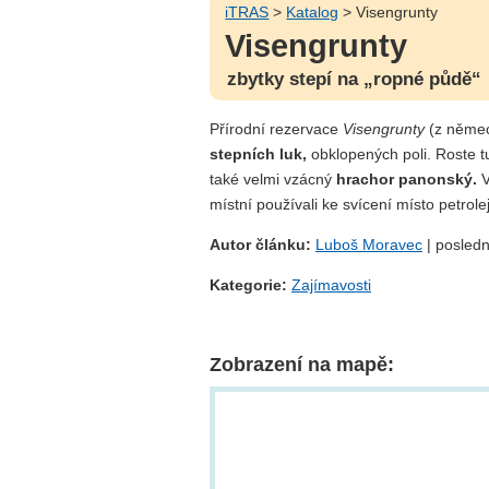
iTRAS
>
Katalog
> Visengrunty
Visengrunty
zbytky stepí na „ropné půdě“
Přírodní rezervace
Visengrunty
(z něme
stepních luk,
obklopených poli. Roste
také velmi vzácný
hrachor panonský.
V
místní používali ke svícení místo petrole
Autor článku:
Luboš Moravec
| posledn
Kategorie:
Zajímavosti
Zobrazení na mapě: