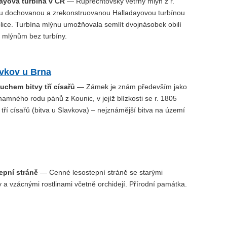
dayova turbína v ČR
— Ruprechtovský větrný mlýn z r.
ou dochovanou a zrekonstruovanou Halladayovou turbínou
lice. Turbína mlýnu umožňovala semlít dvojnásobek obilí
m mlýnům bez turbíny.
vkov u Brna
uchem bitvy tří císařů
— Zámek je znám především jako
amného rodu pánů z Kounic, v jejíž blízkosti se r. 1805
 tří císařů (bitva u Slavkova) – nejznámější bitva na území
epní stráně
— Cenné lesostepní stráně se starými
a vzácnými rostlinami včetně orchidejí. Přírodní památka.