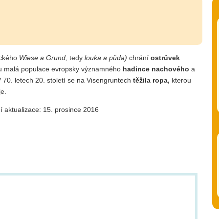
ckého
Wiese a Grund,
tedy
louka a půda)
chrání
ostrůvek
 tu malá populace evropsky významného
hadince nachového
a
 70. letech 20. století se na Visengruntech
těžila ropa,
kterou
je.
í aktualizace: 15. prosince 2016