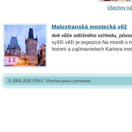
Všechny náh
Malostranská mostecká věž
dvě věže odlišného vzhledu, původ
vyšší věži je expozice Na mostě o m
historii a zajímavostech Karlova mo
© 2009–2026 iTRAS. Všechna práva vyhrazena.