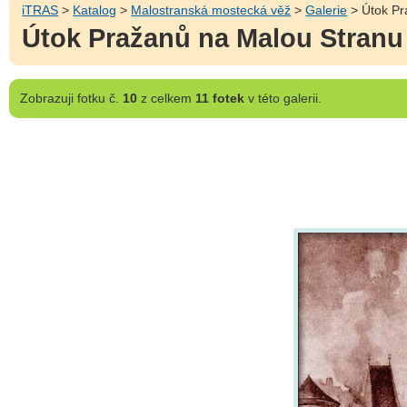
iTRAS
>
Katalog
>
Malostranská mostecká věž
>
Galerie
> Útok Pr
Útok Pražanů na Malou Stranu
Zobrazuji
fotku č.
10
z celkem
11 fotek
v této galerii.