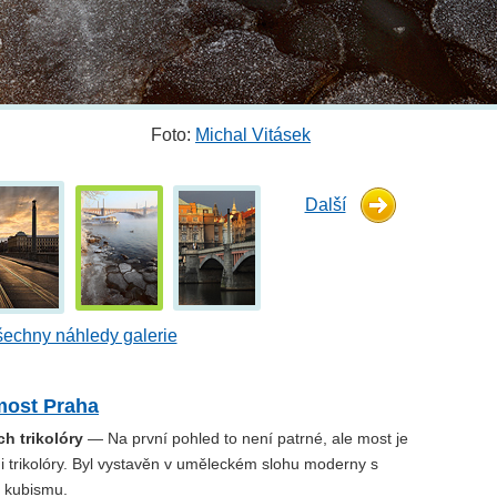
Foto:
Michal Vitásek
Další
echny náhledy galerie
ost Praha
h trikolóry
— Na první pohled to není patrné, ale most je
i trikolóry. Byl vystavěn v uměleckém slohu moderny s
 kubismu.