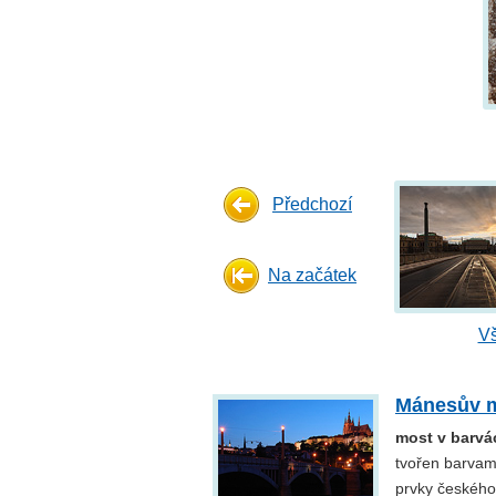
Předchozí
Na začátek
Vš
Mánesův m
most v barvác
tvořen barvam
prvky českého