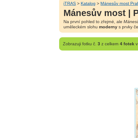
iTRAS
>
Katalog
>
Mánesův most Pra
Mánesův most | 
Na první pohled to zřejmé, ale
Mánesů
uměleckém slohu
moderny
s prvky č
Zobrazuji
fotku č.
3
z celkem
4 fotek
v 