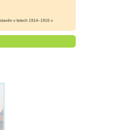
ystavěn v letech 1914–1916 v