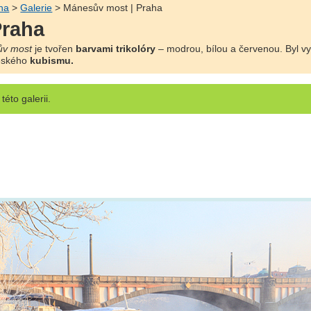
ha
>
Galerie
> Mánesův most | Praha
Praha
v most
je tvořen
barvami trikolóry
– modrou, bílou a červenou. Byl v
eského
kubismu.
této galerii.