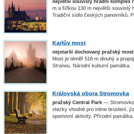
největší souvislý hradní komplex 
m a šířkou 130 m největší souvislý 
Tradiční sídlo českých panovníků
Karlův most
nejstarší dochovaný pražský most
Most je téměř 516 m dlouhý a propo
Stranou. Národní kulturní památka.
Královská obora Stromovka
pražský Central Park
— Stromovkou
stezky vhodné pro inline bruslení, jí
sportovní aktivity. Přírodní památka.