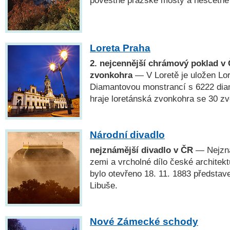
Loreta Praha
2. nejcennější chrámový poklad v 
zvonkohra
— V Loretě je uložen Lo
Diamantovou monstrancí s 6222 dia
hraje loretánská zvonkohra se 30 zv
Národní divadlo
nejznámější divadlo v ČR
— Nejzná
zemi a vrcholné dílo české architekt
bylo otevřeno 18. 11. 1883 předsta
Libuše.
Nové Zámecké schody