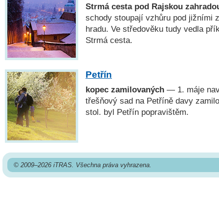
Strmá cesta pod Rajskou zahrado
schody stoupají vzhůru pod jižními
hradu. Ve středověku tudy vedla přík
Strmá cesta.
Petřín
kopec zamilovaných
— 1. máje navš
třešňový sad na Petříně davy zamilo
stol. byl Petřín popravištěm.
© 2009–2026 iTRAS. Všechna práva vyhrazena.