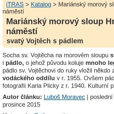
iTRAS
>
Katalog
> Mariánský morový s
náměstí
Mariánský morový sloup H
náměstí
svatý Vojtěch s pádlem
Socha sv. Vojtěcha na morovém sloupu
s
i
pádlo,
o jehož původu koluje
mnoho le
pádlo sv. Vojtěchovi do ruky vložil někdo
vodáckého oddílu
v r. 1955. Ovšem pád
fotografii Karla Plicky z r. 1940. Kulturní
Autor článku:
Luboš Moravec
| poslední 
prosince 2015