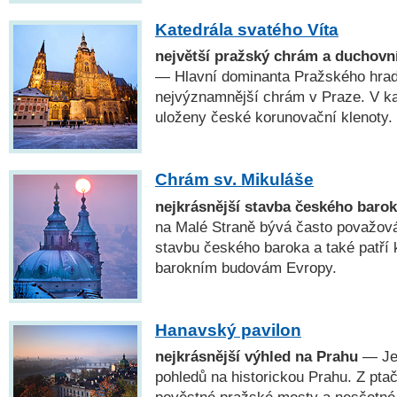
Katedrála svatého Víta
největší pražský chrám a duchovn
— Hlavní dominanta Pražského hradu
nejvýznamnější chrám v Praze. V kap
uloženy české korunovační klenoty.
Chrám sv. Mikuláše
nejkrásnější stavba českého baro
na Malé Straně bývá často považová
stavbu českého baroka a také patří 
barokním budovám Evropy.
Hanavský pavilon
nejkrásnější výhled na Prahu
— Jed
pohledů na historickou Prahu. Z pta
pověstné pražské mosty a nesčetné