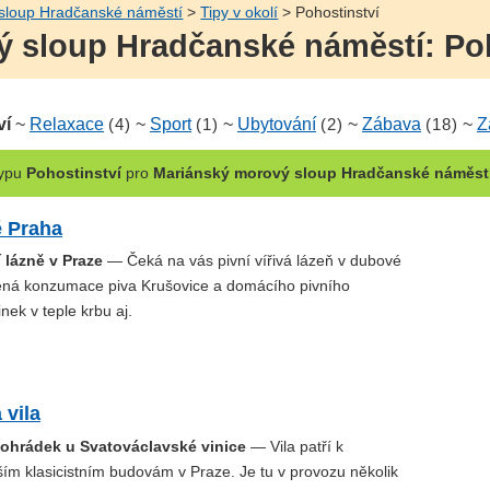
sloup Hradčanské náměstí
>
Tipy v okolí
> Pohostinství
 sloup Hradčanské náměstí: Poho
ví
~
Relaxace
(4)
~
Sport
(1)
~
Ubytování
(2)
~
Zábava
(18)
~
Z
ypu
Pohostinství
pro
Mariánský morový sloup Hradčanské náměst
ě Praha
í lázně v Praze
— Čeká na vás pivní vířivá lázeň v dubové
ná konzumace piva Krušovice a domácího pivního
nek v teple krbu aj.
 vila
etohrádek u Svatováclavské vinice
— Vila patří k
ím klasicistním budovám v Praze. Je tu v provozu několik