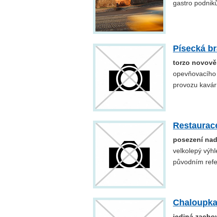
gastro podnik
Písecká b
torzo novově
opevňovacího 
provozu kavár
Restaurace
posezení nad
velkolepý výhl
původním refe
Chaloupka
jediná zacho