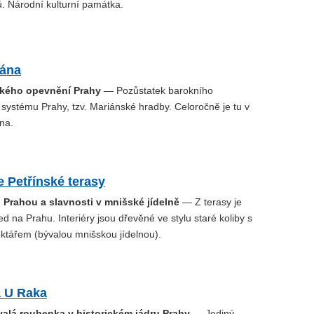
ů. Národní kulturní památka.
rána
kého opevnění Prahy
— Pozůstatek barokního
systému Prahy, tzv. Mariánské hradby. Celoročně je tu v
na.
 Petřínské terasy
 Prahou a slavnosti v mnišské jídelně
— Z terasy je
ed na Prahu. Interiéry jsou dřevěné ve stylu staré koliby s
ktářem (bývalou mnišskou jídelnou).
 U Raka
valá roubenka v historickém jádru Prahy
— Jediný