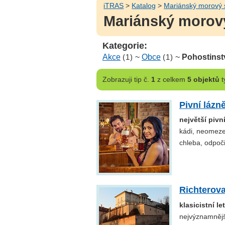
iTRAS
>
Katalog
>
Mariánský morový 
Mariánský morový
Kategorie:
Akce
(1)
~
Obce
(1)
~
Pohostinst
Zobrazuji
tip č.
1
z celkem
5 objektů
t
Pivní lázn
největší pivn
kádi, neomeze
chleba, odpoči
Richterova
klasicistní l
nejvýznamnějš