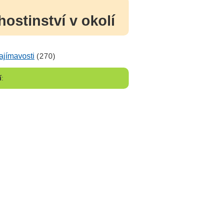
stinství v okolí
ajímavosti
(270)
í
: