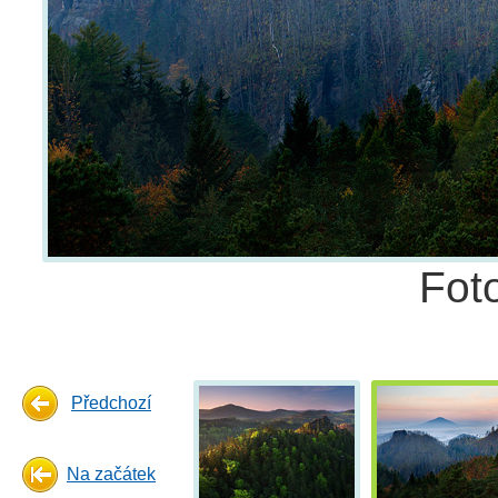
Fot
Předchozí
Na začátek