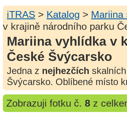
iTRAS
>
Katalog
>
Mariina
v krajině národního parku 
Mariina vyhlídka v 
České Švýcarsko
Jedna z
nejhezčích
skalních
Švýcarsko. Oblíbené místo kr
Zobrazuji
fotku č.
8
z celk