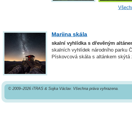
Všechn
Mariina skála
skalní vyhlídka s dřevěným altán
skalních vyhlídek národního parku 
Pískovcová skála s altánkem skýtá
© 2009–2026 iTRAS & Sojka Václav. Všechna práva vyhrazena.