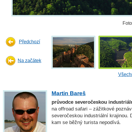
Foto
Předchozí
Na začátek
Všechn
Martin Bareš
průvodce severočeskou industriáln
na offroad safari – zážitkové poznáv
severočeskou industriální krajinou.
kam se běžný turista nepodívá.