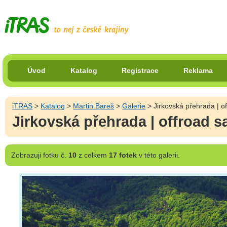
Úvod
Katalog
Registrace
Reklama
iTRAS
>
Katalog
>
Martin Bareš
>
Galerie
> Jirkovská přehrada | of
Jirkovská přehrada | offroad sa
Zobrazuji
fotku č.
10
z celkem
17 fotek
v této galerii.