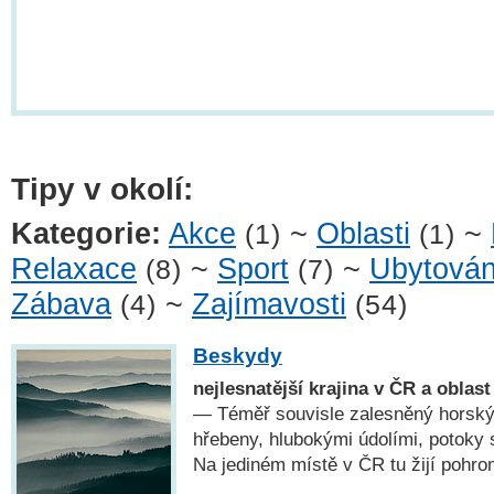
Tipy v okolí:
Kategorie:
Akce
~
Oblasti
~
(1)
(1)
Relaxace
~
Sport
~
Ubytován
(8)
(7)
Zábava
~
Zajímavosti
(4)
(54)
Beskydy
nejlesnatější krajina v ČR a oblas
— Téměř souvisle zalesněný horský
hřebeny, hlubokými údolími, potoky
Na jediném místě v ČR tu žijí pohro