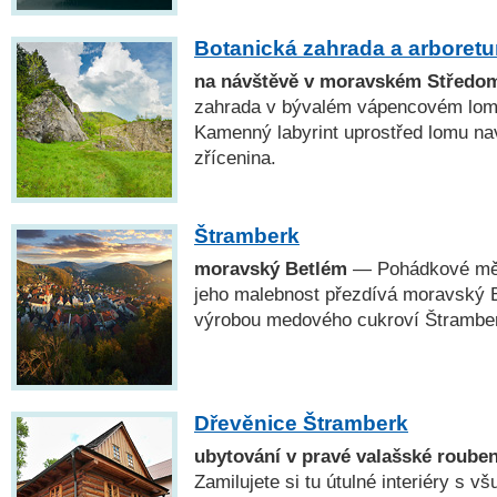
Botanická zahrada a arboret
na návštěvě v moravském Středo
zahrada v bývalém vápencovém lomu
Kamenný labyrint uprostřed lomu na
zřícenina.
Štramberk
moravský Betlém
— Pohádkové měs
jeho malebnost přezdívá moravský B
výrobou medového cukroví Štramber
Dřevěnice Štramberk
ubytování v pravé valašské roube
Zamilujete si tu útulné interiéry s 