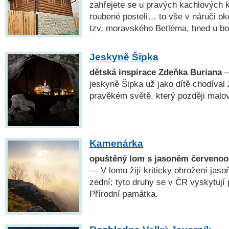
zahřejete se u pravých kachlových 
roubené posteli… to vše v náruči ok
tzv. moravského Betléma, hned u bo
Jeskyně Šipka
dětská inspirace Zdeňka Buriana
—
jeskyně Šipka už jako dítě chodíval 
pravěkém světě, který později malov
Kamenárka
opuštěný lom s jasoněm červenoo
— V lomu žijí kriticky ohrožení jaso
zední; tyto druhy se v ČR vyskytují
Přírodní památka.