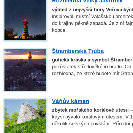
Rozhledna Velký Javorník
výhled z nejvyšší hory Veřovickýc
inspirovali místní valašskou archite
do krajiny pěkně zapadá. Je z ní fa
kopce.
Štramberská Trúba
gotická kráska a symbol Štramber
pozůstatek středověkého hradu. Od r
rozhledna, ze které budete mít Štram
Váňův kámen
zbytek mořského korálové útesu
—
kdysi bývalo korálovým útesem. V 17
několik selských povstání. Přírodní