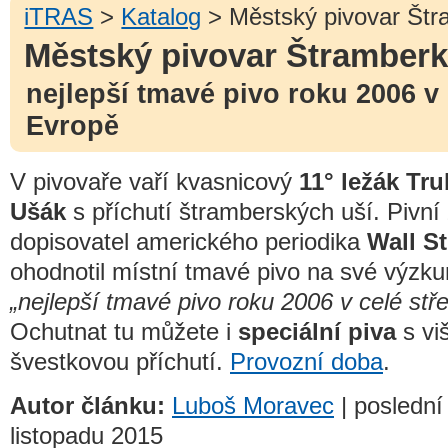
iTRAS
>
Katalog
> Městský pivovar Štr
Městský pivovar Štramber
nejlepší tmavé pivo roku 2006 v 
Evropě
V pivovaře vaří kvasnicový
11° ležák Tr
Ušák
s příchutí štramberských uší. Pivní
dopisovatel amerického periodika
Wall St
ohodnotil místní tmavé pivo na své výzku
„nejlepší tmavé pivo roku 2006 v celé stř
Ochutnat tu můžete i
speciální piva
s vi
švestkovou příchutí.
Provozní doba
.
Autor článku:
Luboš Moravec
| poslední 
listopadu 2015