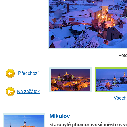
Fot
Předchozí
Na začátek
Všechn
Mikulov
starobylé jihomoravské město s vi