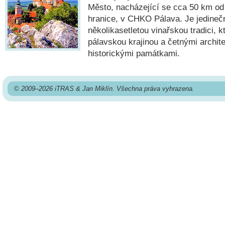
Město, nacházející se cca 50 km o
hranice, v CHKO Pálava. Je jedineč
několikasetletou vinařskou tradici, k
pálavskou krajinou a četnými archit
historickými památkami.
© 2009–2026 iTRAS & Jan Miklín. Všechna práva vyhrazena.