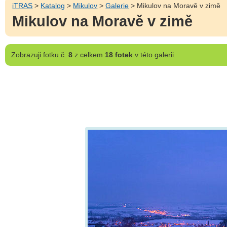
iTRAS
>
Katalog
>
Mikulov
>
Galerie
> Mikulov na Moravě v zimě
Mikulov na Moravě v zimě
Zobrazuji
fotku č.
8
z celkem
18 fotek
v této galerii.