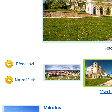
Fot
Předchozí
Na začátek
Všechn
Mikulov