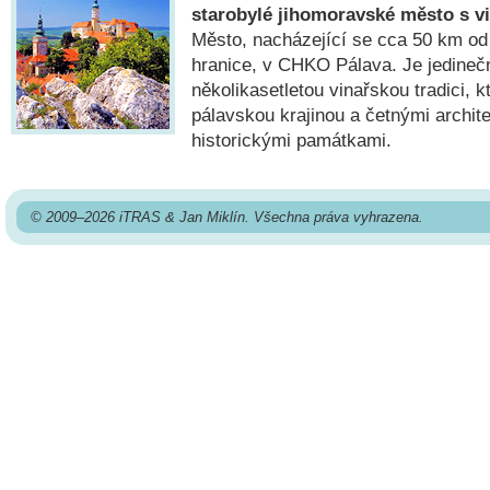
starobylé jihomoravské město s vi
Město, nacházející se cca 50 km o
hranice, v CHKO Pálava. Je jedineč
několikasetletou vinařskou tradici, k
pálavskou krajinou a četnými archit
historickými památkami.
© 2009–2026 iTRAS & Jan Miklín. Všechna práva vyhrazena.