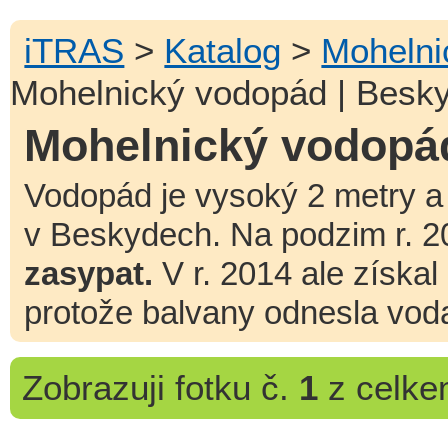
iTRAS
>
Katalog
>
Mohelni
Mohelnický vodopád | Besk
Mohelnický vodopá
Vodopád je vysoký 2 metry a 
v Beskydech. Na podzim r. 
zasypat.
V r. 2014 ale získal
protože balvany odnesla vod
Zobrazuji
fotku č.
1
z celk