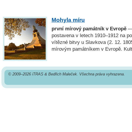
Mohyla míru
první mírový památník v Evropě
— 
postavena v letech 1910–1912 na po
vítězné bitvy u Slavkova (2. 12. 180
mírovým památníkem v Evropě. Kult
© 2009–2026 iTRAS & Bedřich Maleček. Všechna práva vyhrazena.