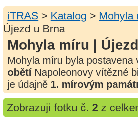
iTRAS
>
Katalog
>
Mohyla 
Újezd u Brna
Mohyla míru | Újez
Mohyla míru byla postavena
obětí
Napoleonovy vítězné bi
je údajně
1. mírovým památ
Zobrazuji
fotku č.
2
z celk