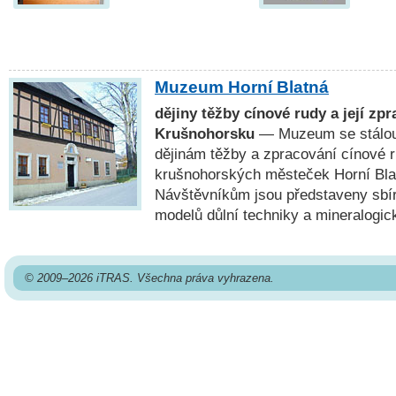
Muzeum Horní Blatná
dějiny těžby cínové rudy a její zp
Krušnohorsku
— Muzeum se stálou 
dějinám těžby a zpracování cínové r
krušnohorských městeček Horní Blat
Návštěvníkům jsou představeny sbí
modelů důlní techniky a mineralogic
© 2009–2026 iTRAS. Všechna práva vyhrazena.