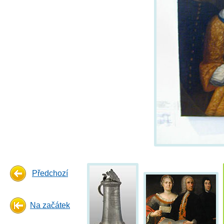
Předchozí
Na začátek