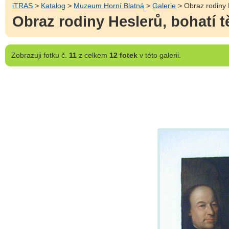
iTRAS
>
Katalog
>
Muzeum Horní Blatná
>
Galerie
> Obraz rodiny H
Obraz rodiny Heslerů, bohatí t
Zobrazuji
fotku č.
11
z celkem
12 fotek
v této galerii.