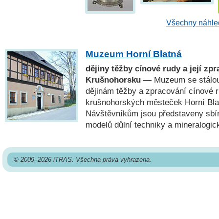
Všechny náhled
Muzeum Horní Blatná
dějiny těžby cínové rudy a její zp
Krušnohorsku
— Muzeum se stálou 
dějinám těžby a zpracování cínové r
krušnohorských městeček Horní Blat
Návštěvníkům jsou představeny sbí
modelů důlní techniky a mineralogic
© 2009–2026 iTRAS. Všechna práva vyhrazena.