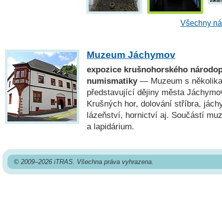
Všechny náh
Muzeum Jáchymov
expozice krušnohorského národopi
numismatiky
— Muzeum s několika 
představující dějiny města Jáchymo
Krušných hor, dolování stříbra, já
lázeňství, hornictví aj. Součástí mu
a lapidárium.
© 2009–2026 iTRAS. Všechna práva vyhrazena.