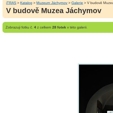
iTRAS
>
Katalog
>
Muzeum Jáchymov
>
Galerie
> V budově Muze
V budově Muzea Jáchymov
Zobrazuji
fotku č.
4
z celkem
28 fotek
v této galerii.