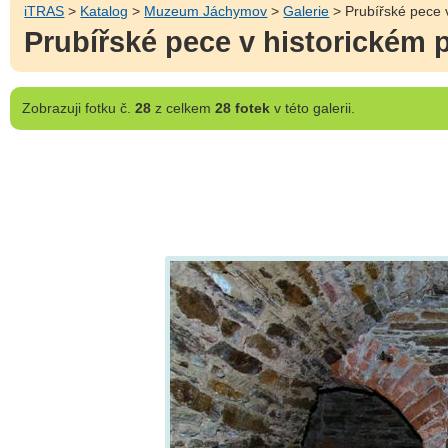
iTRAS
>
Katalog
>
Muzeum Jáchymov
>
Galerie
> Prubířské pece 
Prubířské pece v historickém
Zobrazuji
fotku č.
28
z celkem
28 fotek
v této galerii.