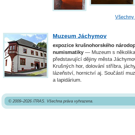
Všechny 
Muzeum Jáchymov
expozice krušnohorského národopi
numismatiky
— Muzeum s několika 
představující dějiny města Jáchymo
Krušných hor, dolování stříbra, já
lázeňství, hornictví aj. Součástí mu
a lapidárium.
© 2009–2026 iTRAS. Všechna práva vyhrazena.