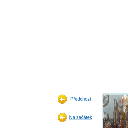
Předchozí
Na začátek