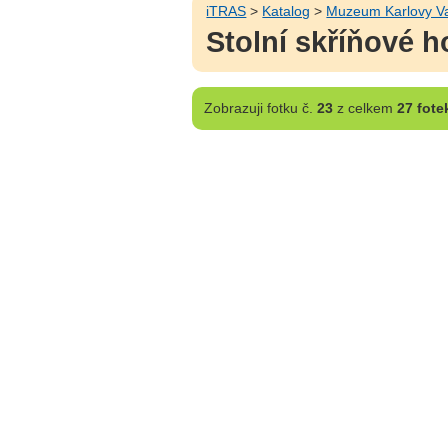
iTRAS
>
Katalog
>
Muzeum Karlovy V
Stolní skříňové ho
Zobrazuji
fotku č.
23
z celkem
27 fote