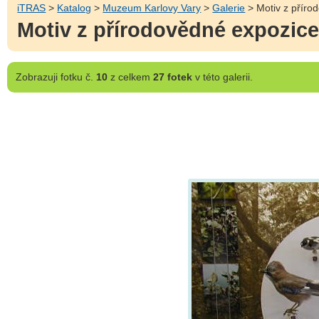
iTRAS
>
Katalog
>
Muzeum Karlovy Vary
>
Galerie
> Motiv z příro
Motiv z přírodovědné expozic
Zobrazuji
fotku č.
10
z celkem
27 fotek
v této galerii.