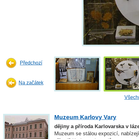
Předchozí
Na začátek
Všechn
Muzeum Karlovy Vary
dějiny a příroda Karlovarska v l
Muzeum se stálou expozicí, nabízejí