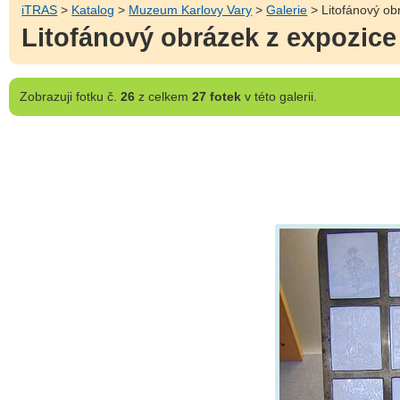
iTRAS
>
Katalog
>
Muzeum Karlovy Vary
>
Galerie
> Litofánový ob
Litofánový obrázek z expozice
Zobrazuji
fotku č.
26
z celkem
27 fotek
v této galerii.