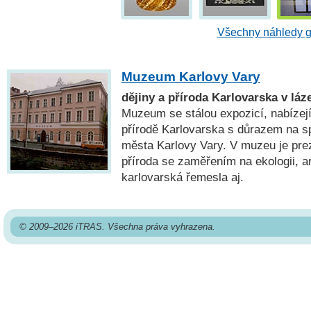
Všechny náhledy g
Muzeum Karlovy Vary
dějiny a příroda Karlovarska v l
Muzeum se stálou expozicí, nabízejí
přírodě Karlovarska s důrazem na s
města Karlovy Vary. V muzeu je pre
příroda se zaměřením na ekologii, a
karlovarská řemesla aj.
© 2009–2026 iTRAS. Všechna práva vyhrazena.