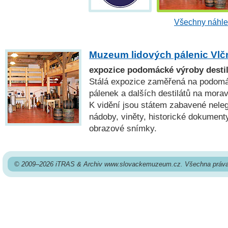
Všechny náhle
Muzeum lidových pálenic Vlč
expozice podomácké výroby destil
Stálá expozice zaměřená na podom
pálenek a dalších destilátů na mor
K vidění jsou státem zabavené nelegá
nádoby, viněty, historické dokument
obrazové snímky.
© 2009–2026 iTRAS & Archiv www.slovackemuzeum.cz. Všechna práva