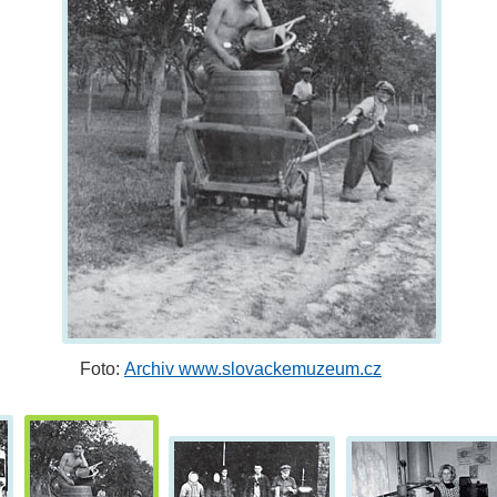
Foto:
Archiv www.slovackemuzeum.cz