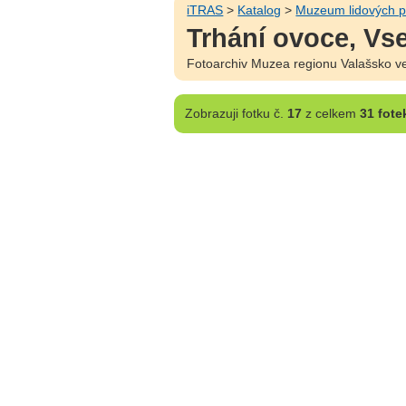
iTRAS
>
Katalog
>
Muzeum lidových p
Trhání ovoce, Vs
Fotoarchiv Muzea regionu Valašsko ve
Zobrazuji
fotku č.
17
z celkem
31 fote