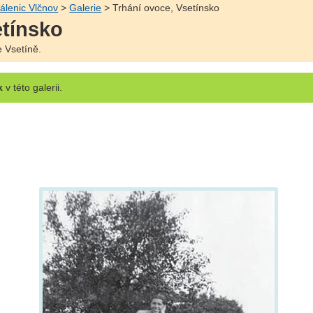
álenic Vlčnov
>
Galerie
> Trhání ovoce, Vsetínsko
etínsko
 Vsetíně.
k
v této galerii.