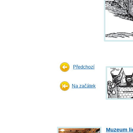
Předchozí
Na začátek
Muzeum li