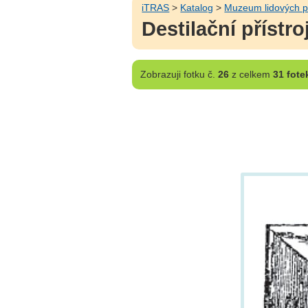
iTRAS
>
Katalog
>
Muzeum lidových p
Destilační přístro
Zobrazuji
fotku č.
26
z celkem
31 fote