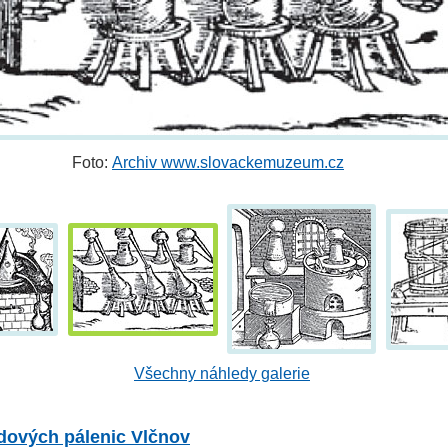
Foto:
Archiv www.slovackemuzeum.cz
Všechny náhledy galerie
dových pálenic Vlčnov