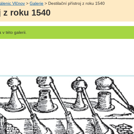
álenic Vlčnov
>
Galerie
> Destilační přístroj z roku 1540
j z roku 1540
k
v této galerii.