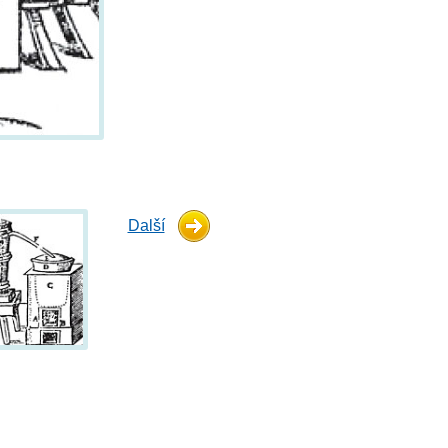
Další