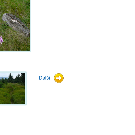
Další