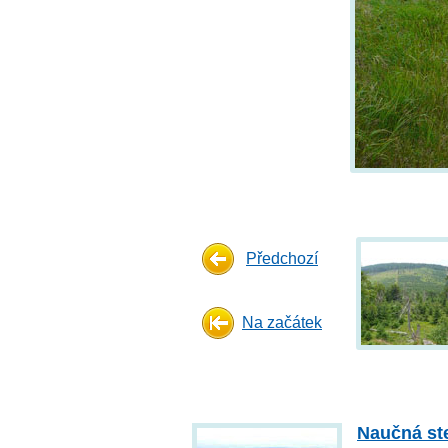
Předchozí
Na začátek
Naučná ste