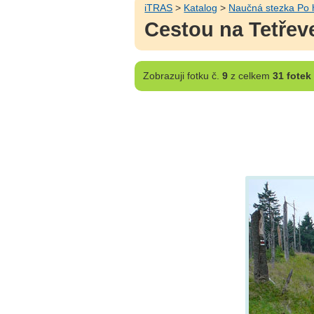
iTRAS
>
Katalog
>
Naučná stezka Po h
Cestou na Tetřev
Zobrazuji
fotku č.
9
z celkem
31 fotek