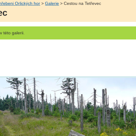
řebeni Orlických hor
>
Galerie
> Cestou na Tetřevec
ec
v této galerii.