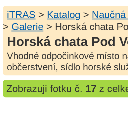
iTRAS
>
Katalog
>
Naučná 
>
Galerie
> Horská chata Po
Horská chata Pod V
Vhodné odpočinkové místo n
občerstvení, sídlo horské slu
Zobrazuji
fotku č.
17
z cel