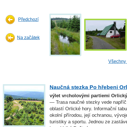
Předchozí
Na začátek
Všechny 
Naučná stezka Po hřebeni Orl
výlet vrcholovými partiemi Orlický
— Trasa naučné stezky vede napříč
oblastí Orlické hory. Informační tab
okolní přírodou, její ochranou, vývoj
turistiky a sportu. Jednou ze zastáve