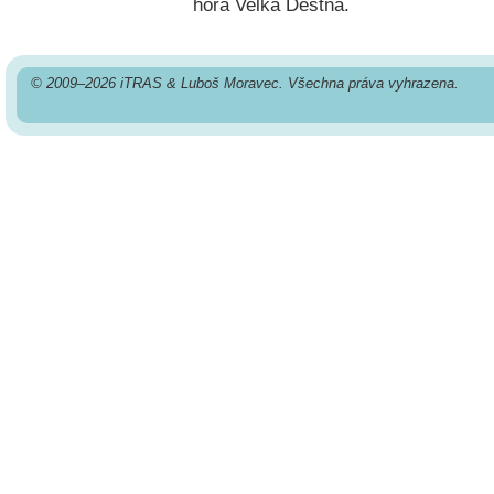
hora Velká Deštná.
© 2009–2026 iTRAS & Luboš Moravec. Všechna práva vyhrazena.