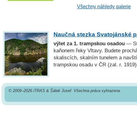
Všechny náhledy galerie
Naučná stezka Svatojánské 
výlet za 1. trampskou osadou
— St
kaňonem řeky Vltavy. Budete prochá
skaliscích, skalním tunelem a navští
trampskou osadu v ČR (zal. r. 1919)
© 2009–2026 iTRAS & Šálek Josef. Všechna práva vyhrazena.