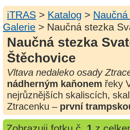
iTRAS
>
Katalog
>
Naučná 
Galerie
> Naučná stezka Sva
Naučná stezka Svat
Štěchovice
Vltava nedaleko osady Ztrac
nádherným kaňonem
řeky V
nejrůznějších skaliscích, ska
Ztracenku –
první trampsko
Zobrazuji
fotku č.
1
z celk