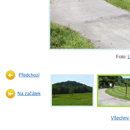
Foto:
L
Předchozí
Na začátek
Všechny 