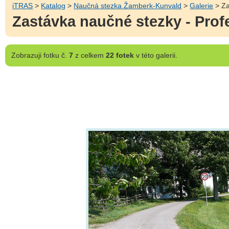
iTRAS
>
Katalog
>
Naučná stezka Žamberk-Kunvald
>
Galerie
> Za
Zastávka naučné stezky - Profe
Zobrazuji
fotku č.
7
z celkem
22 fotek
v této galerii.