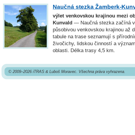
Naučná stezka Žamberk-Kun
výlet venkovskou krajinou mezi 
Kunvald
— Naučná stezka začíná v
působivou venkovskou krajinou až d
tabule na trase seznamují s přírodní
živočichy, lidskou činností a význa
oblasti. Délka trasy 4,5 km.
© 2009–2026 iTRAS & Luboš Moravec. Všechna práva vyhrazena.