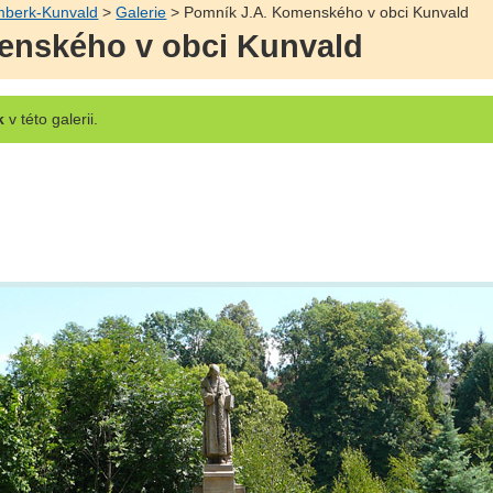
mberk-Kunvald
>
Galerie
> Pomník J.A. Komenského v obci Kunvald
enského v obci Kunvald
k
v této galerii.