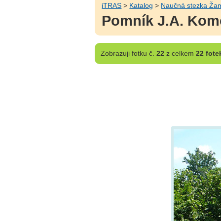
iTRAS
>
Katalog
>
Naučná stezka Ža
Pomník J.A. Kom
Zobrazuji
fotku č.
22
z celkem
22 fote