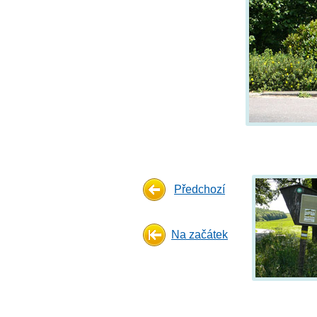
Předchozí
Na začátek